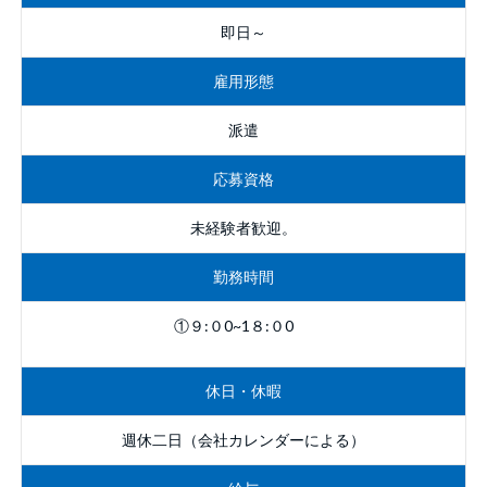
即日～
雇用形態
派遣
応募資格
未経験者歓迎。
勤務時間
①９:０0~1８:０0
休日・休暇
週休二日（会社カレンダーによる）